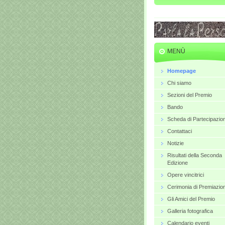
MENÙ
Homepage
Chi siamo
Sezioni del Premio
Bando
Scheda di Partecipazio
Contattaci
Notizie
Risultati della Seconda
Edizione
Opere vincitrici
Cerimonia di Premiazio
Gli Amici del Premio
Galleria fotografica
Calendario eventi