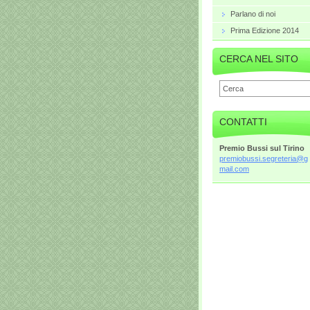
Parlano di noi
Prima Edizione 2014
CERCA NEL SITO
CONTATTI
Premio Bussi sul Tirino
premiobu
ssi.segr
eteria@g
mail.com